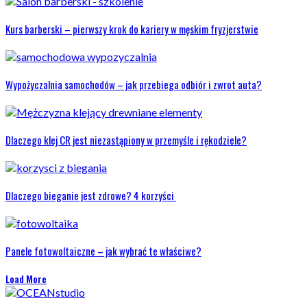
Kurs barberski – pierwszy krok do kariery w męskim fryzjerstwie
Wypożyczalnia samochodów – jak przebiega odbiór i zwrot auta?
Dlaczego klej CR jest niezastąpiony w przemyśle i rękodziele?
Dlaczego bieganie jest zdrowe? 4 korzyści
Panele fotowoltaiczne – jak wybrać te właściwe?
Load More