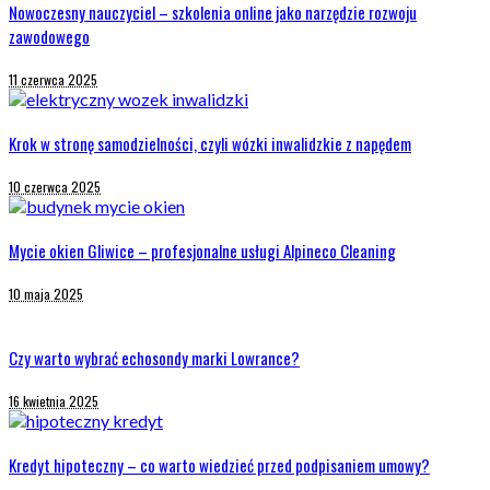
Nowoczesny nauczyciel – szkolenia online jako narzędzie rozwoju
zawodowego
11 czerwca 2025
Krok w stronę samodzielności, czyli wózki inwalidzkie z napędem
10 czerwca 2025
Mycie okien Gliwice – profesjonalne usługi Alpineco Cleaning
10 maja 2025
Czy warto wybrać echosondy marki Lowrance?
16 kwietnia 2025
Kredyt hipoteczny – co warto wiedzieć przed podpisaniem umowy?