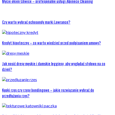
Mycie okien Gliwice – profesjonalne usługi Alpineco Cleaning
Czy warto wybrać echosondy marki Lowrance?
Kredyt hipoteczny – co warto wiedzieć przed podpisaniem umowy?
Jak nosić dresy męskie i damskie legginsy, aby wyglądać stylowo na co
dzień?
Kępki rzęs czy rzęsy bondingowe – jakie rozwiązanie wybrać do
przedłużania rzęs?