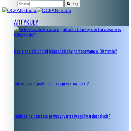
Szukaj:
ARTYKUŁY
Gdzie znaleźć dobrej jakości blachy perforowane w Olsztynie?
Jak oznaczać pudła podczas przeprowadzki?
Jakie są najczęstsze przyczyny utraty zębów u dorosłych?