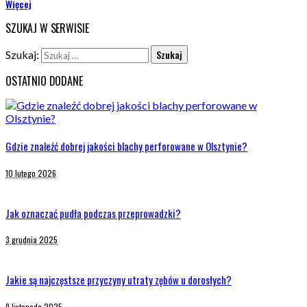
Więcej
SZUKAJ W SERWISIE
Szukaj:
OSTATNIO DODANE
Gdzie znaleźć dobrej jakości blachy perforowane w Olsztynie?
10 lutego 2026
Jak oznaczać pudła podczas przeprowadzki?
3 grudnia 2025
Jakie są najczęstsze przyczyny utraty zębów u dorosłych?
9 listopada 2025