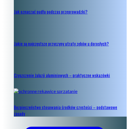
Jak oznaczać pudła podczas przeprowadzki?
Jakie są najczęstsze przyczyny utraty zębów u dorosłych?
Czyszczenie żaluzji aluminiowych – praktyczne wskazówki
Bezpieczeństwo stosowania środków czystości – podstawowe
zasady