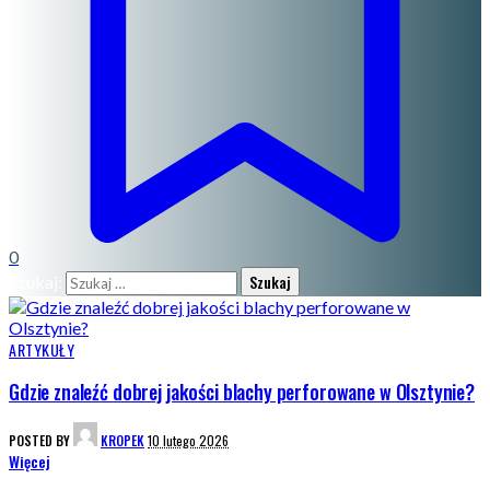
0
Szukaj:
ARTYKUŁY
Gdzie znaleźć dobrej jakości blachy perforowane w Olsztynie?
POSTED BY
KROPEK
10 lutego 2026
Więcej