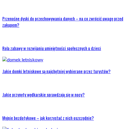
Przenośne dyski do przechowywania danych – na co zwrócić uwagę przed
zakupem?
Rola zabawy w rozwijaniu umiejętności społecznych u dzieci
Jakie domki letniskowe są najchętniej wybierane przez turystów?
Jakie przynęty wędkarskie sprawdzają się w nocy?
Myjnie bezdotykowe – jak korzystać z nich oszczędnie?