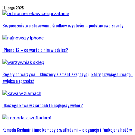
11 lutego 2025
Bezpieczeństwo stosowania środków czystości – podstawowe zasady
iPhone 12 – co warto o nim wiedzieć?
Regały na warzywa – kluczowy element ekspozycji, który przyciąga uwagę i
zwiększa sprzedaż
Dlaczego kawa w ziarnach to najlepszy wybór?
Komoda Kashmir i inne komody z szufladami – elegancja i funkcjonalność w