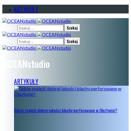
ARTYKUŁY
Szukaj:
Szukaj:
OCEANstudio
ARTYKUŁY
Gdzie znaleźć dobrej jakości blachy perforowane w Olsztynie?