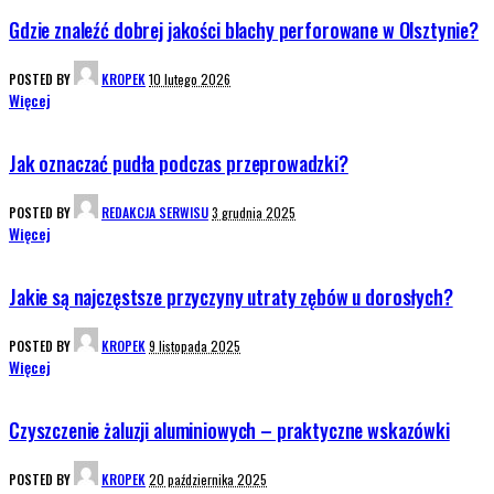
Gdzie znaleźć dobrej jakości blachy perforowane w Olsztynie?
POSTED BY
KROPEK
10 lutego 2026
Więcej
Jak oznaczać pudła podczas przeprowadzki?
POSTED BY
REDAKCJA SERWISU
3 grudnia 2025
Więcej
Jakie są najczęstsze przyczyny utraty zębów u dorosłych?
POSTED BY
KROPEK
9 listopada 2025
Więcej
Czyszczenie żaluzji aluminiowych – praktyczne wskazówki
POSTED BY
KROPEK
20 października 2025