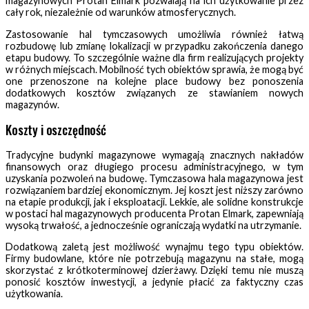
magazynowych Protan Elmark pozwalają na ich użytkowanie przez
cały rok, niezależnie od warunków atmosferycznych​.
Zastosowanie hal tymczasowych umożliwia również łatwą
rozbudowę lub zmianę lokalizacji w przypadku zakończenia danego
etapu budowy. To szczególnie ważne dla firm realizujących projekty
w różnych miejscach. Mobilność tych obiektów sprawia, że mogą być
one przenoszone na kolejne place budowy bez ponoszenia
dodatkowych kosztów związanych ze stawianiem nowych
magazynów.
Koszty i oszczędność
Tradycyjne budynki magazynowe wymagają znacznych nakładów
finansowych oraz długiego procesu administracyjnego, w tym
uzyskania pozwoleń na budowę. Tymczasowa hala magazynowa jest
rozwiązaniem bardziej ekonomicznym. Jej koszt jest niższy zarówno
na etapie produkcji, jak i eksploatacji. Lekkie, ale solidne konstrukcje
w postaci hal magazynowych producenta Protan Elmark, zapewniają
wysoką trwałość, a jednocześnie ograniczają wydatki na utrzymanie​.
Dodatkową zaletą jest możliwość wynajmu tego typu obiektów.
Firmy budowlane, które nie potrzebują magazynu na stałe, mogą
skorzystać z krótkoterminowej dzierżawy. Dzięki temu nie muszą
ponosić kosztów inwestycji, a jedynie płacić za faktyczny czas
użytkowania.