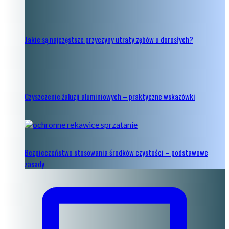
Jakie są najczęstsze przyczyny utraty zębów u dorosłych?
Czyszczenie żaluzji aluminiowych – praktyczne wskazówki
Bezpieczeństwo stosowania środków czystości – podstawowe
zasady