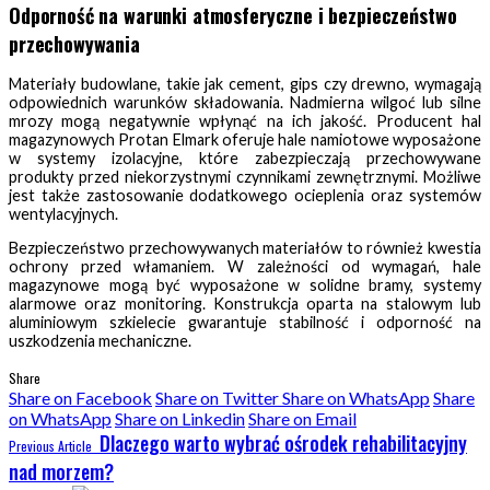
Odporność na warunki atmosferyczne i bezpieczeństwo
przechowywania
Materiały budowlane, takie jak cement, gips czy drewno, wymagają
odpowiednich warunków składowania. Nadmierna wilgoć lub silne
mrozy mogą negatywnie wpłynąć na ich jakość. Producent hal
magazynowych Protan Elmark oferuje hale namiotowe wyposażone
w systemy izolacyjne, które zabezpieczają przechowywane
produkty przed niekorzystnymi czynnikami zewnętrznymi​. Możliwe
jest także zastosowanie dodatkowego ocieplenia oraz systemów
wentylacyjnych.
Bezpieczeństwo przechowywanych materiałów to również kwestia
ochrony przed włamaniem. W zależności od wymagań, hale
magazynowe mogą być wyposażone w solidne bramy, systemy
alarmowe oraz monitoring. Konstrukcja oparta na stalowym lub
aluminiowym szkielecie gwarantuje stabilność i odporność na
uszkodzenia mechaniczne.
Share
Share on Facebook
Share on Twitter
Share on WhatsApp
Share
on WhatsApp
Share on Linkedin
Share on Email
Dlaczego warto wybrać ośrodek rehabilitacyjny
Previous Article
nad morzem?