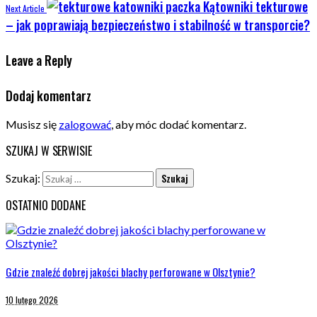
Kątowniki tekturowe
Next Article
– jak poprawiają bezpieczeństwo i stabilność w transporcie?
Leave a Reply
Dodaj komentarz
Musisz się
zalogować
, aby móc dodać komentarz.
SZUKAJ W SERWISIE
Szukaj:
OSTATNIO DODANE
Gdzie znaleźć dobrej jakości blachy perforowane w Olsztynie?
10 lutego 2026