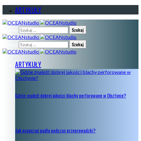
ARTYKUŁY
Szukaj:
Szukaj:
ARTYKUŁY
Gdzie znaleźć dobrej jakości blachy perforowane w Olsztynie?
Jak oznaczać pudła podczas przeprowadzki?