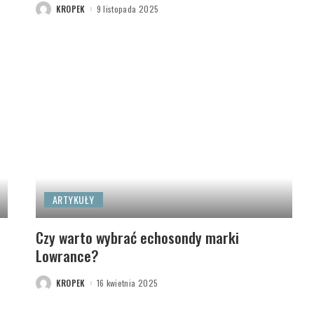
KROPEK
9 listopada 2025
POSTED
BY
ARTYKUŁY
Czy warto wybrać echosondy marki
Lowrance?
KROPEK
16 kwietnia 2025
POSTED
BY