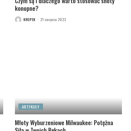
Czym są i dlaczego warto stosować shoty
konopne?
KROPEK
21 sierpnia 2023
POSTED
BY
ARTYKUŁY
Młoty Wyburzeniowe Milwaukee: Potężna
Siła w Twoich Rękach