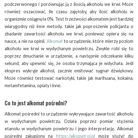
podczerwonego i porównując ją z ilością alkoholu we krwi. Może
również oszacować, ile czasu zajęłoby, aby ilość alkoholu w
organizmie osiągnęła 0%. Test trzeźwości alkomatem jest bardziej
wiarygodny niż inne metody, takie jak poproszenie policjanta o
zbadanie zawartości alkoholu we krwi, ponieważ opiera się na
nauce, a nie na opinii.
Alkomat
to urządzenie, które mierzy poziom
alkoholu we krwi w wydychanym powietrzu. Zwykle robi się to
poprzez dmuchanie w urządzenie, a następnie odczekanie kilku
sekund, aby upewnić się, że osoba trzymająca je wdychała. Jeśli
ekspres wykryje alkohol, zacznie emitować sygnał dźwiękowy.
Może również testować narkotyki, takie jak marihuana, kokaina,
metamfetamina, opiaty i inne.
Co to jest alkomat pośredni?
Alkomat pośredni to urządzenie wykrywające zawartość alkoholu
w wydychanym powietrzu. Działa poprzez pomiar stężenia
etanolu w wydychanym powietrzu i jego interpretację. Alkomat
pośredni zakupiony na
https://alkopatrol.pl
może służyć do