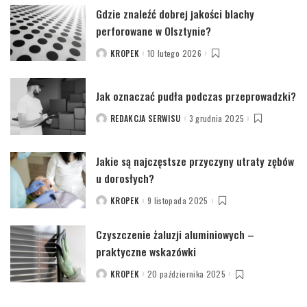
Gdzie znaleźć dobrej jakości blachy
perforowane w Olsztynie?
KROPEK
10 lutego 2026
POSTED
BY
Jak oznaczać pudła podczas przeprowadzki?
REDAKCJA SERWISU
3 grudnia 2025
POSTED
BY
Jakie są najczęstsze przyczyny utraty zębów
u dorosłych?
KROPEK
9 listopada 2025
POSTED
BY
Czyszczenie żaluzji aluminiowych –
praktyczne wskazówki
KROPEK
20 października 2025
POSTED
BY