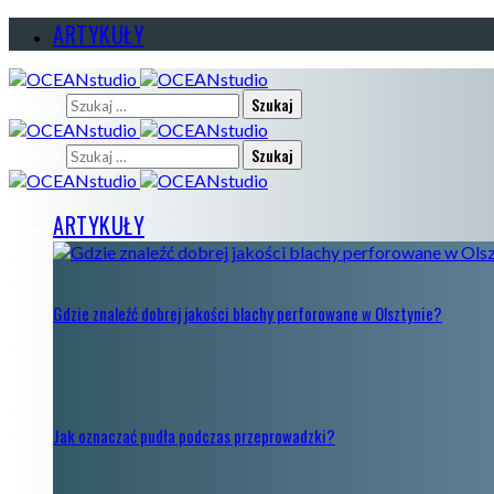
ARTYKUŁY
Szukaj:
Szukaj:
ARTYKUŁY
Gdzie znaleźć dobrej jakości blachy perforowane w Olsztynie?
Jak oznaczać pudła podczas przeprowadzki?