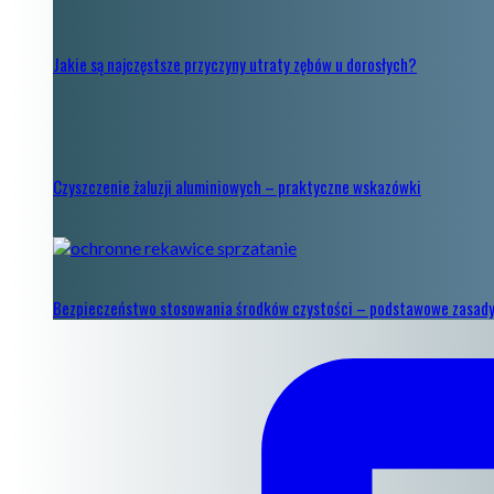
Jakie są najczęstsze przyczyny utraty zębów u dorosłych?
Czyszczenie żaluzji aluminiowych – praktyczne wskazówki
Bezpieczeństwo stosowania środków czystości – podstawowe zasad