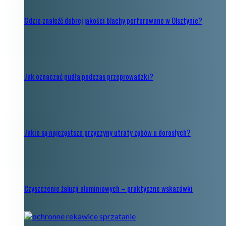
Gdzie znaleźć dobrej jakości blachy perforowane w Olsztynie?
Jak oznaczać pudła podczas przeprowadzki?
Jakie są najczęstsze przyczyny utraty zębów u dorosłych?
Czyszczenie żaluzji aluminiowych – praktyczne wskazówki