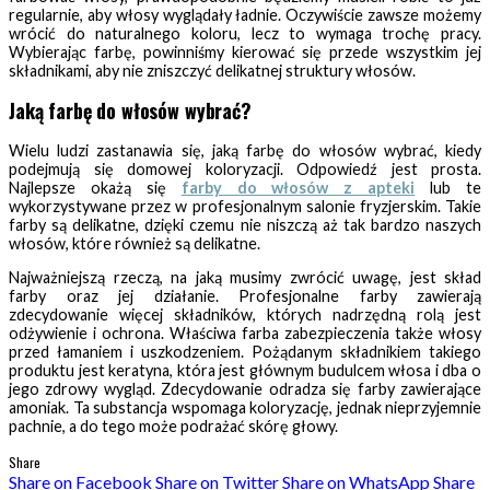
regularnie, aby włosy wyglądały ładnie. Oczywiście zawsze możemy
wrócić do naturalnego koloru, lecz to wymaga trochę pracy.
Wybierając farbę, powinniśmy kierować się przede wszystkim jej
składnikami, aby nie zniszczyć delikatnej struktury włosów.
Jaką farbę do włosów wybrać?
Wielu ludzi zastanawia się, jaką farbę do włosów wybrać, kiedy
podejmują się domowej koloryzacji. Odpowiedź jest prosta.
Najlepsze okażą się
farby do włosów z apteki
lub te
wykorzystywane przez w profesjonalnym salonie fryzjerskim. Takie
farby są delikatne, dzięki czemu nie niszczą aż tak bardzo naszych
włosów, które również są delikatne.
Najważniejszą rzeczą, na jaką musimy zwrócić uwagę, jest skład
farby oraz jej działanie. Profesjonalne farby zawierają
zdecydowanie więcej składników, których nadrzędną rolą jest
odżywienie i ochrona. Właściwa farba zabezpieczenia także włosy
przed łamaniem i uszkodzeniem. Pożądanym składnikiem takiego
produktu jest keratyna, która jest głównym budulcem włosa i dba o
jego zdrowy wygląd. Zdecydowanie odradza się farby zawierające
amoniak. Ta substancja wspomaga koloryzację, jednak nieprzyjemnie
pachnie, a do tego może podrażać skórę głowy.
Share
Share on Facebook
Share on Twitter
Share on WhatsApp
Share