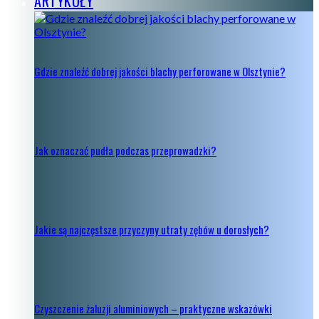
ARTYKUŁY
Gdzie znaleźć dobrej jakości blachy perforowane w Olsztynie?
Jak oznaczać pudła podczas przeprowadzki?
Jakie są najczęstsze przyczyny utraty zębów u dorosłych?
Czyszczenie żaluzji aluminiowych – praktyczne wskazówki