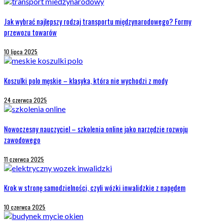
Jak wybrać najlepszy rodzaj transportu międzynarodowego? Formy
przewozu towarów
10 lipca 2025
Koszulki polo męskie – klasyka, która nie wychodzi z mody
24 czerwca 2025
Nowoczesny nauczyciel – szkolenia online jako narzędzie rozwoju
zawodowego
11 czerwca 2025
Krok w stronę samodzielności, czyli wózki inwalidzkie z napędem
10 czerwca 2025