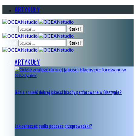
ARTYKUŁY
Szukaj:
Szukaj:
ARTYKUŁY
Gdzie znaleźć dobrej jakości blachy perforowane w Olsztynie?
Jak oznaczać pudła podczas przeprowadzki?