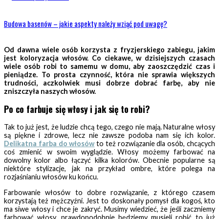
Budowa basenów – jakie aspekty należy wziąć pod uwagę?
Od dawna wiele osób korzysta z fryzjerskiego zabiegu, jakim
jest koloryzacja włosów. Co ciekawe, w dzisiejszych czasach
wiele osób robi to samemu w domu, aby zaoszczędzić czas i
pieniądze. To prosta czynność, która nie sprawia większych
trudności, aczkolwiek musi dobrze dobrać farbę, aby nie
zniszczyła naszych włosów.
Po co farbuje się włosy i jak się to robi?
Tak to już jest, że ludzie chcą tego, czego nie mają. Naturalne włosy
są piękne i zdrowe, lecz nie zawsze podoba nam się ich kolor.
Delikatna farba do włosów
to też rozwiązanie dla osób, chcących
coś zmienić w swoim wyglądzie. Włosy możemy farbować na
dowolny kolor albo łączyć kilka kolorów. Obecnie popularne są
niektóre stylizacje, jak na przykład ombre, które polega na
rozjaśnianiu włosów ku końcu.
Farbowanie włosów to dobre rozwiązanie, z którego czasem
korzystają też mężczyźni. Jest to doskonały pomysł dla kogoś, kto
ma siwe włosy i chce je zakryć. Musimy wiedzieć, że jeśli zaczniemy
farbować włosy, prawdopodobnie będziemy musieli robić to już