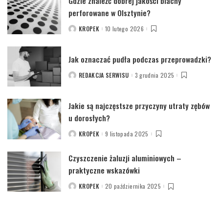
Gdzie znaleźć dobrej jakości blachy
perforowane w Olsztynie?
KROPEK
10 lutego 2026
POSTED
BY
Jak oznaczać pudła podczas przeprowadzki?
REDAKCJA SERWISU
3 grudnia 2025
POSTED
BY
Jakie są najczęstsze przyczyny utraty zębów
u dorosłych?
KROPEK
9 listopada 2025
POSTED
BY
Czyszczenie żaluzji aluminiowych –
praktyczne wskazówki
KROPEK
20 października 2025
POSTED
BY