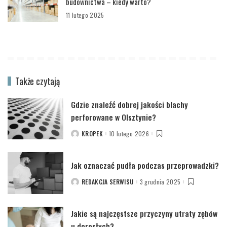
budownictwa – kiedy warto?
11 lutego 2025
Także czytają
Gdzie znaleźć dobrej jakości blachy
perforowane w Olsztynie?
KROPEK
10 lutego 2026
POSTED
BY
Jak oznaczać pudła podczas przeprowadzki?
REDAKCJA SERWISU
3 grudnia 2025
POSTED
BY
Jakie są najczęstsze przyczyny utraty zębów
u dorosłych?