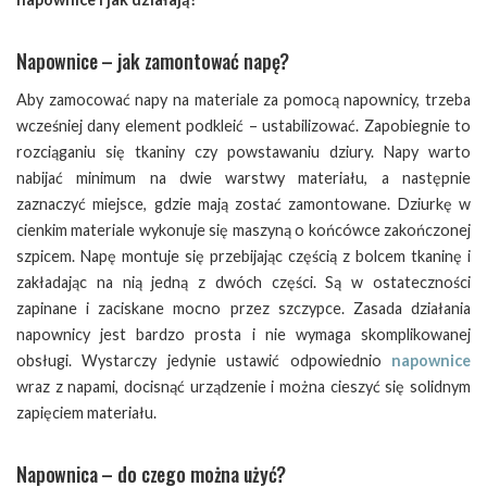
Napownice – jak zamontować napę?
Aby zamocować napy na materiale za pomocą napownicy, trzeba
wcześniej dany element podkleić – ustabilizować. Zapobiegnie to
rozciąganiu się tkaniny czy powstawaniu dziury. Napy warto
nabijać minimum na dwie warstwy materiału, a następnie
zaznaczyć miejsce, gdzie mają zostać zamontowane. Dziurkę w
cienkim materiale wykonuje się maszyną o końcówce zakończonej
szpicem. Napę montuje się przebijając częścią z bolcem tkaninę i
zakładając na nią jedną z dwóch części. Są w ostateczności
zapinane i zaciskane mocno przez szczypce. Zasada działania
napownicy jest bardzo prosta i nie wymaga skomplikowanej
obsługi. Wystarczy jedynie ustawić odpowiednio
napownice
wraz z napami, docisnąć urządzenie i można cieszyć się solidnym
zapięciem materiału.
Napownica – do czego można użyć?