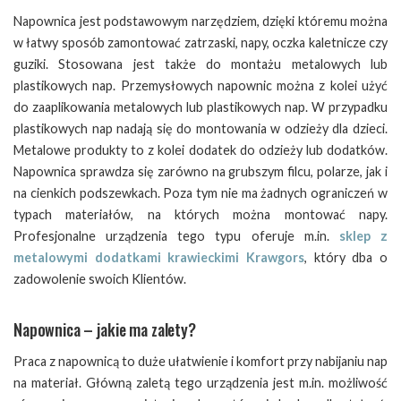
Napownica jest podstawowym narzędziem, dzięki któremu można
w łatwy sposób zamontować zatrzaski, napy, oczka kaletnicze czy
guziki. Stosowana jest także do montażu metalowych lub
plastikowych nap. Przemysłowych napownic można z kolei użyć
do zaaplikowania metalowych lub plastikowych nap. W przypadku
plastikowych nap nadają się do montowania w odzieży dla dzieci.
Metalowe produkty to z kolei dodatek do odzieży lub dodatków.
Napownica sprawdza się zarówno na grubszym filcu, polarze, jak i
na cienkich podszewkach. Poza tym nie ma żadnych ograniczeń w
typach materiałów, na których można montować napy.
Profesjonalne urządzenia tego typu oferuje m.in.
sklep z
metalowymi dodatkami krawieckimi Krawgors
, który dba o
zadowolenie swoich Klientów.
Napownica – jakie ma zalety?
Praca z napownicą to duże ułatwienie i komfort przy nabijaniu nap
na materiał. Główną zaletą tego urządzenia jest m.in. możliwość