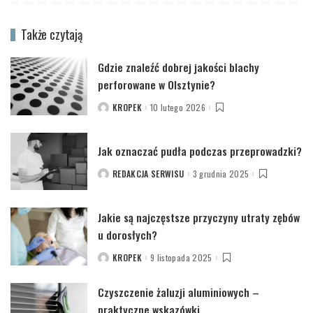
Także czytają
Gdzie znaleźć dobrej jakości blachy
perforowane w Olsztynie?
KROPEK
10 lutego 2026
POSTED
BY
Jak oznaczać pudła podczas przeprowadzki?
REDAKCJA SERWISU
3 grudnia 2025
POSTED
BY
Jakie są najczęstsze przyczyny utraty zębów
u dorosłych?
KROPEK
9 listopada 2025
POSTED
BY
Czyszczenie żaluzji aluminiowych –
praktyczne wskazówki