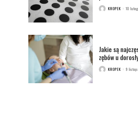
KROPEK
10 lute
POSTED
BY
Jakie są najczę
zębów u dorosł
KROPEK
9 listo
POSTED
BY