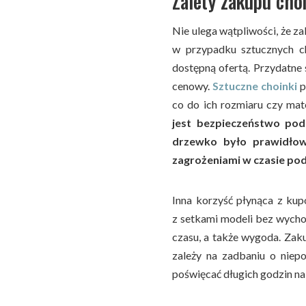
Zalety zakupu cho
Nie ulega wątpliwości, że z
w przypadku sztucznych c
dostępną ofertą. Przydatne s
cenowy.
Sztuczne choinki
p
co do ich rozmiaru czy mat
jest bezpieczeństwo pod
drzewko było prawidłow
zagrożeniami w czasie pod
Inna korzyść płynąca z kup
z setkami modeli bez wycho
czasu, a także wygoda. Zaku
zależy na zadbaniu o niep
poświęcać długich godzin na