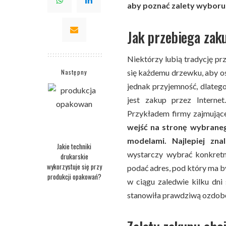
aby poznać zalety wyboru
Jak przebiega zak
Niektórzy lubią tradycję pr
Następny
się każdemu drzewku, aby os
jednak przyjemność, dlateg
jest zakup przez Interne
Przykładem firmy zajmujące
wejść na stronę wybrane
modelami. Najlepiej zna
Jakie techniki
wystarczy wybrać konkretn
drukarskie
wykorzystuje się przy
podać adres, pod który ma b
produkcji opakowań?
w ciągu zaledwie kilku dn
stanowiła prawdziwą ozdobę