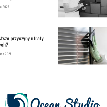
go 2026
stsze przyczyny utraty
ych?
pada 2025