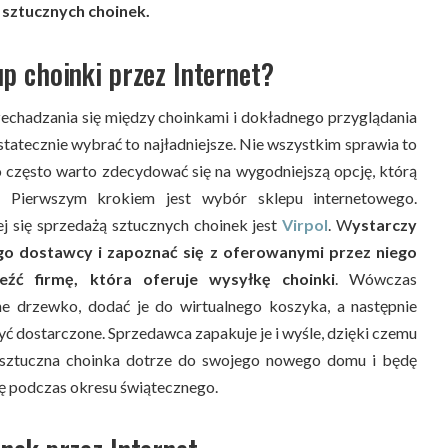
 sztucznych choinek.
up choinki przez Internet?
zechadzania się między choinkami i dokładnego przyglądania
tatecznie wybrać to najładniejsze. Nie wszystkim sprawia to
o często warto zdecydować się na wygodniejszą opcję, którą
t. Pierwszym krokiem jest wybór sklepu internetowego.
j się sprzedażą sztucznych choinek jest
Virpol
. W
ystarczy
go dostawcy i zapoznać się z oferowanymi przez niego
leźć firmę, która oferuje wysyłkę choinki
. Wówczas
e drzewko, dodać je do wirtualnego koszyka, a następnie
yć dostarczone. Sprzedawca zapakuje je i wyśle, dzięki czemu
i sztuczna choinka dotrze do swojego nowego domu i będę
 podczas okresu świątecznego.