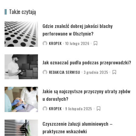
Także czytają
Gdzie znaleźć dobrej jakości blachy
perforowane w Olsztynie?
KROPEK
10 lutego 2026
POSTED
BY
Jak oznaczać pudła podczas przeprowadzki?
REDAKCJA SERWISU
3 grudnia 2025
POSTED
BY
Jakie są najczęstsze przyczyny utraty zębów
u dorosłych?
KROPEK
9 listopada 2025
POSTED
BY
Czyszczenie żaluzji aluminiowych –
praktyczne wskazówki