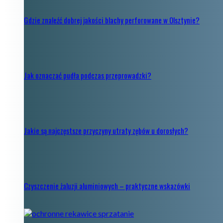
Gdzie znaleźć dobrej jakości blachy perforowane w Olsztynie?
Jak oznaczać pudła podczas przeprowadzki?
Jakie są najczęstsze przyczyny utraty zębów u dorosłych?
Czyszczenie żaluzji aluminiowych – praktyczne wskazówki