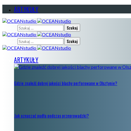
ARTYKUŁY
Szukaj:
Szukaj:
ARTYKUŁY
Gdzie znaleźć dobrej jakości blachy perforowane w Olsztynie?
Jak oznaczać pudła podczas przeprowadzki?