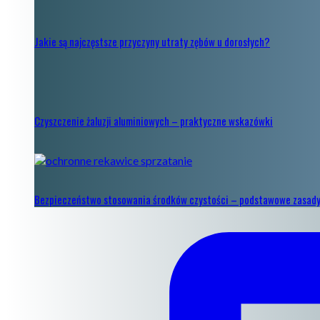
Jakie są najczęstsze przyczyny utraty zębów u dorosłych?
Czyszczenie żaluzji aluminiowych – praktyczne wskazówki
Bezpieczeństwo stosowania środków czystości – podstawowe zasad