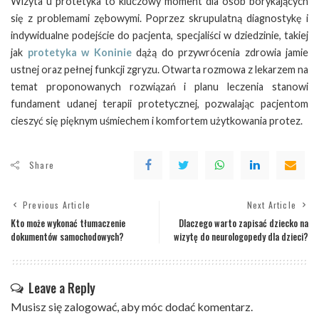
Wizyta u protetyka to kluczowy moment dla osób borykających
się z problemami zębowymi. Poprzez skrupulatną diagnostykę i
indywidualne podejście do pacjenta, specjaliści w dziedzinie, takiej
jak
protetyka w Koninie
dążą do przywrócenia zdrowia jamie
ustnej oraz pełnej funkcji zgryzu. Otwarta rozmowa z lekarzem na
temat proponowanych rozwiązań i planu leczenia stanowi
fundament udanej terapii protetycznej, pozwalając pacjentom
cieszyć się pięknym uśmiechem i komfortem użytkowania protez.
Share
Previous Article
Next Article
Kto może wykonać tłumaczenie
Dlaczego warto zapisać dziecko na
dokumentów samochodowych?
wizytę do neurologopedy dla dzieci?
Leave a Reply
Musisz się
zalogować
, aby móc dodać komentarz.