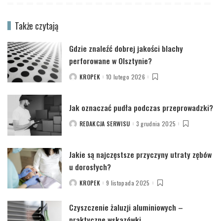
Także czytają
Gdzie znaleźć dobrej jakości blachy
perforowane w Olsztynie?
KROPEK
10 lutego 2026
POSTED
BY
Jak oznaczać pudła podczas przeprowadzki?
REDAKCJA SERWISU
3 grudnia 2025
POSTED
BY
Jakie są najczęstsze przyczyny utraty zębów
u dorosłych?
KROPEK
9 listopada 2025
POSTED
BY
Czyszczenie żaluzji aluminiowych –
praktyczne wskazówki