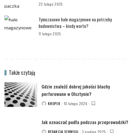
22 lutego 2025
Tymczasowe hale magazynowe na potrzeby
budownictwa – kiedy warto?
11 lutego 2025
Także czytają
Gdzie znaleźć dobrej jakości blachy
perforowane w Olsztynie?
KROPEK
10 lutego 2026
POSTED
BY
Jak oznaczać pudła podczas przeprowadzki?
REDAKCJA SERWISU
3 grudnia 2025
POSTED