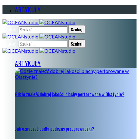
ARTYKUŁY
Szukaj:
Szukaj:
ARTYKUŁY
Gdzie znaleźć dobrej jakości blachy perforowane w Olsztynie?
Jak oznaczać pudła podczas przeprowadzki?