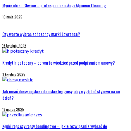
Mycie okien Gliwice – profesjonalne usługi Alpineco Cleaning
10 maja 2025
Czy warto wybrać echosondy marki Lowrance?
16 kwietnia 2025
Kredyt hipoteczny – co warto wiedzieć przed podpisaniem umowy?
3 kwietnia 2025
Jak nosić dresy męskie i damskie legginsy, aby wyglądać stylowo na co
dzień?
18 marca 2025
Kępki rzęs czy rzęsy bondingowe – jakie rozwiązanie wybrać do