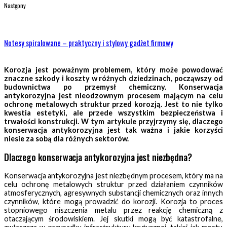
Następny
Notesy spiralowane – praktyczny i stylowy gadżet firmowy
Korozja jest poważnym problemem, który może powodować
znaczne szkody i koszty w różnych dziedzinach, począwszy od
budownictwa po przemysł chemiczny. Konserwacja
antykorozyjna jest nieodzownym procesem mającym na celu
ochronę metalowych struktur przed korozją. Jest to nie tylko
kwestia estetyki, ale przede wszystkim bezpieczeństwa i
trwałości konstrukcji. W tym artykule przyjrzymy się, dlaczego
konserwacja antykorozyjna jest tak ważna i jakie korzyści
niesie za sobą dla różnych sektorów.
Dlaczego konserwacja antykorozyjna jest niezbędna?
Konserwacja antykorozyjna jest niezbędnym procesem, który ma na
celu ochronę metalowych struktur przed działaniem czynników
atmosferycznych, agresywnych substancji chemicznych oraz innych
czynników, które mogą prowadzić do korozji. Korozja to proces
stopniowego niszczenia metalu przez reakcję chemiczną z
otaczającym środowiskiem. Jej skutki mogą być katastrofalne,