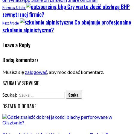
Czy warto zlecić obsługę BHP
Previous Article
zewnętrznej firmie?
Co obejmuje profesjonalne
Next Article
szkolenie alpinistyczne?
Leave a Reply
Dodaj komentarz
Musisz się
zalogować
, aby móc dodać komentarz.
SZUKAJ W SERWISIE
Szukaj:
OSTATNIO DODANE