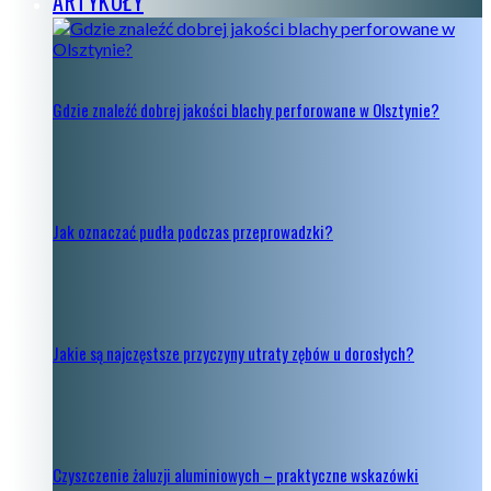
ARTYKUŁY
Gdzie znaleźć dobrej jakości blachy perforowane w Olsztynie?
Jak oznaczać pudła podczas przeprowadzki?
Jakie są najczęstsze przyczyny utraty zębów u dorosłych?
Czyszczenie żaluzji aluminiowych – praktyczne wskazówki