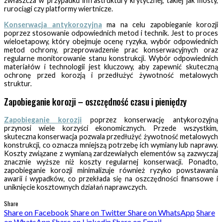
zwłaszcza w przypadku infrastruktury krytycznej, takiej jak mosty,
rurociągi czy platformy wiertnicze.
Konserwacja antykorozyjna
ma na celu zapobieganie korozji
poprzez stosowanie odpowiednich metod i technik. Jest to proces
wieloetapowy, który obejmuje ocenę ryzyka, wybór odpowiednich
metod ochrony, przeprowadzenie prac konserwacyjnych oraz
regularne monitorowanie stanu konstrukcji. Wybór odpowiednich
materiałów i technologii jest kluczowy, aby zapewnić skuteczną
ochronę przed korozją i przedłużyć żywotność metalowych
struktur.
Zapobieganie korozji – oszczędność czasu i pieniędzy
Zapobieganie korozji
poprzez konserwację antykorozyjną
przynosi wiele korzyści ekonomicznych. Przede wszystkim,
skuteczna konserwacja pozwala przedłużyć żywotność metalowych
konstrukcji, co oznacza mniejszą potrzebę ich wymiany lub naprawy.
Koszty związane z wymianą zardzewiałych elementów są zazwyczaj
znacznie wyższe niż koszty regularnej konserwacji. Ponadto,
zapobieganie korozji minimalizuje również ryzyko powstawania
awarii i wypadków, co przekłada się na oszczędności finansowe i
uniknięcie kosztownych działań naprawczych.
Share
Share on Facebook
Share on Twitter
Share on WhatsApp
Share
on WhatsApp
Share on Linkedin
Share on Email