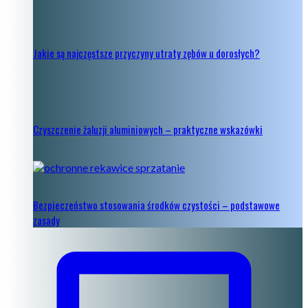
Jakie są najczęstsze przyczyny utraty zębów u dorosłych?
Czyszczenie żaluzji aluminiowych – praktyczne wskazówki
Bezpieczeństwo stosowania środków czystości – podstawowe
zasady