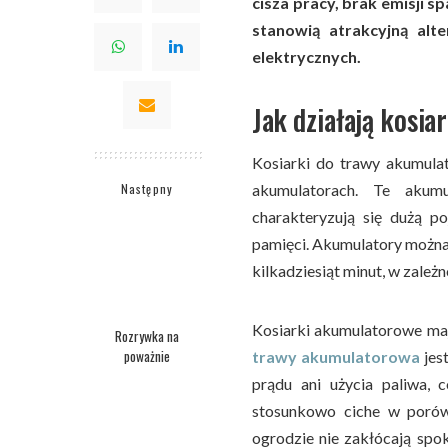
cisza pracy, brak emisji s
stanowią atrakcyjną alt
elektrycznych.
Jak działają kosi
Kosiarki do trawy akumul
Następny
akumulatorach. Te akumu
charakteryzują się dużą p
pamięci. Akumulatory można
kilkadziesiąt minut, w zależ
Kosiarki akumulatorowe mają
Rozrywka na
poważnie
trawy akumulatorowa
jes
prądu ani użycia paliwa,
stosunkowo ciche w porów
ogrodzie nie zakłócają spo