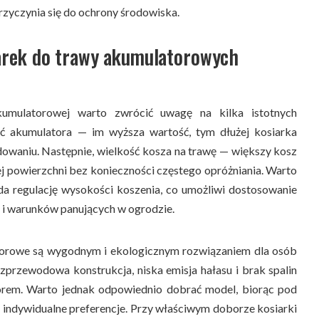
rzyczynia się do ochrony środowiska.
iarek do trawy akumulatorowych
kumulatorowej warto zwrócić uwagę na kilka istotnych
ć akumulatora — im wyższa wartość, tym dłużej kosiarka
dowaniu. Następnie, wielkość kosza na trawę — większy kosz
j powierzchni bez konieczności częstego opróżniania. Warto
da regulację wysokości koszenia, co umożliwi dostosowanie
 i warunków panujących w ogrodzie.
torowe są wygodnym i ekologicznym rozwiązaniem dla osób
zprzewodowa konstrukcja, niska emisja hałasu i brak spalin
orem. Warto jednak odpowiednio dobrać model, biorąc pod
 indywidualne preferencje. Przy właściwym doborze kosiarki