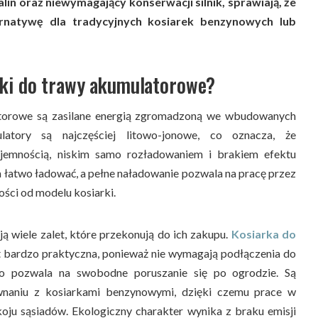
palin oraz niewymagający konserwacji silnik, sprawiają, że
ernatywę dla tradycyjnych kosiarek benzynowych lub
arki do trawy akumulatorowe?
atorowe są zasilane energią zgromadzoną we wbudowanych
latory są najczęściej litowo-jonowe, co oznacza, że
ojemnością, niskim samo rozładowaniem i brakiem efektu
 łatwo ładować, a pełne naładowanie pozwala na pracę przez
ności od modelu kosiarki.
 wiele zalet, które przekonują do ich zakupu.
Kosiarka do
t bardzo praktyczna, ponieważ nie wymagają podłączenia do
 co pozwala na swobodne poruszanie się po ogrodzie. Są
naniu z kosiarkami benzynowymi, dzięki czemu prace w
koju sąsiadów. Ekologiczny charakter wynika z braku emisji