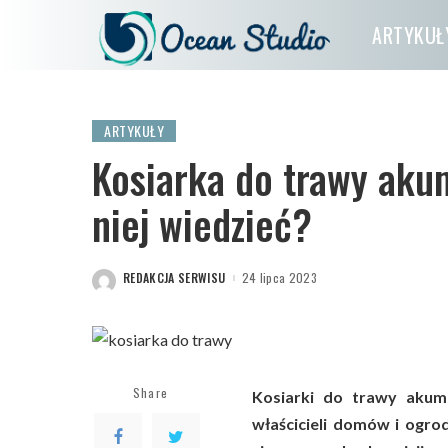
ARTYKUŁ
ARTYKUŁY
Kosiarka do trawy ak
niej wiedzieć?
REDAKCJA SERWISU
24 lipca 2023
POSTED
BY
Share
Kosiarki do trawy akum
właścicieli domów i ogro