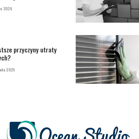
go 2026
stsze przyczyny utraty
ych?
pada 2025