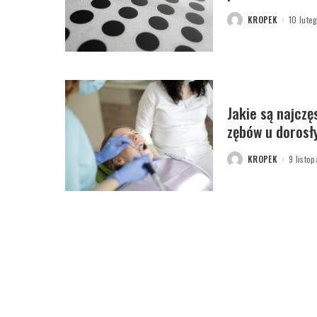
KROPEK
10 lute
POSTED
BY
Jakie są najczę
zębów u dorosł
KROPEK
9 listo
POSTED
BY