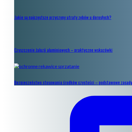
Jakie są najczęstsze przyczyny utraty zębów u dorosłych?
Czyszczenie żaluzji aluminiowych – praktyczne wskazówki
Bezpieczeństwo stosowania środków czystości – podstawowe zasad