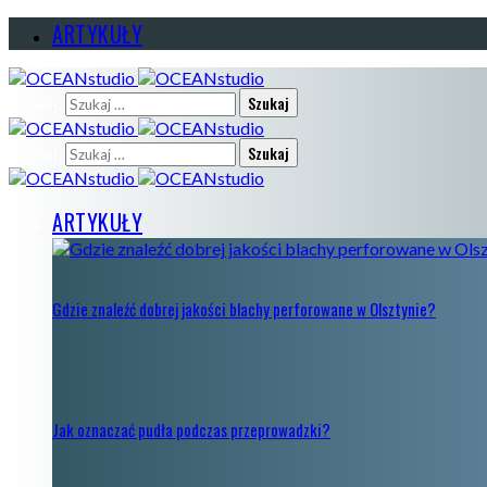
ARTYKUŁY
Szukaj:
Szukaj:
ARTYKUŁY
Gdzie znaleźć dobrej jakości blachy perforowane w Olsztynie?
Jak oznaczać pudła podczas przeprowadzki?