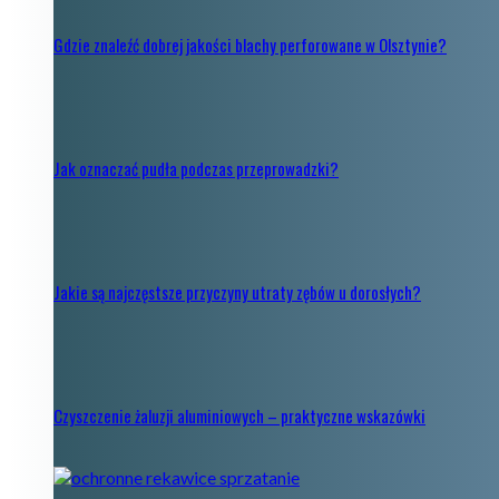
Gdzie znaleźć dobrej jakości blachy perforowane w Olsztynie?
Jak oznaczać pudła podczas przeprowadzki?
Jakie są najczęstsze przyczyny utraty zębów u dorosłych?
Czyszczenie żaluzji aluminiowych – praktyczne wskazówki