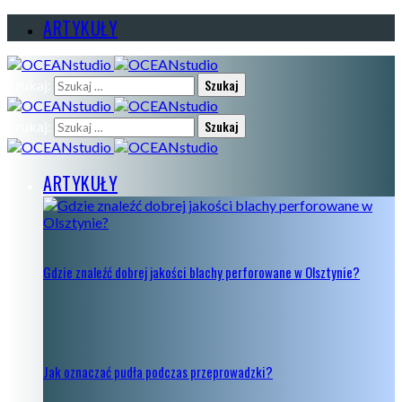
ARTYKUŁY
Szukaj:
Szukaj:
ARTYKUŁY
Gdzie znaleźć dobrej jakości blachy perforowane w Olsztynie?
Jak oznaczać pudła podczas przeprowadzki?