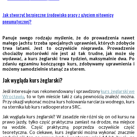
Jak stworzyć bezpieczne środowisko pracy z użyciem nitownicy
pneumatycznej?
Panuje swego rodzaju myślenie, że do prowadzenia nawet
małego jachtu trzeba specjalnych uprawnień, których zdobycie
trwa latami. Jest to oczywiście nieprawda. Prowadzenie
chociażby motorówki nie jest aż tak trudne, jak może się
wydawać, a kurs żeglarski trwa tydzień, maksymalnie dwa. Po
zdaniu egzaminu kończącego kurs, zdobywamy uprawnienia i
możemy samodzielnie stanąć za sterem.
Jak wygląda kurs żeglarski?
Jeśli interesuje nas rekomendowany i sprawdzony
kurs żeglarski we
Wrocławiu
, to w tym mieście taki z całą pewnością znaleźć można.
Przy okazji wykonać można kurs holowania narciarza wodnego, kurs
na sternika lub kurs radiooperatora SRC.
Jak wygląda kurs żeglarski? W zasadzie nie różni się on od kursu na
prawo jazdy, tylko część praktyczna zamiast na drodze, ma miejsce
na wodzie. Część praktyczną poprzedza oczywiście część
teoretyczna. Co ciekawe, kurs żeglarski można wykonać znacznie