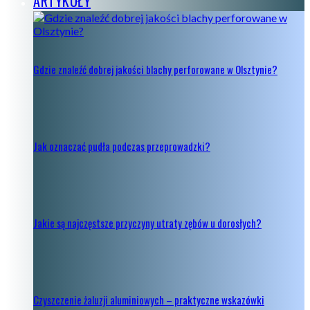
ARTYKUŁY
Gdzie znaleźć dobrej jakości blachy perforowane w Olsztynie?
Jak oznaczać pudła podczas przeprowadzki?
Jakie są najczęstsze przyczyny utraty zębów u dorosłych?
Czyszczenie żaluzji aluminiowych – praktyczne wskazówki