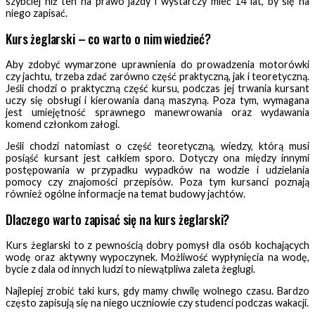
szybciej niż ten na prawo jazdy i wystarczy mieć 14 lat, by się na
niego zapisać.
Kurs żeglarski – co warto o nim wiedzieć?
Aby zdobyć wymarzone uprawnienia do prowadzenia motorówki
czy jachtu, trzeba zdać zarówno część praktyczną, jak i teoretyczną.
Jeśli chodzi o praktyczną część kursu, podczas jej trwania kursant
uczy się obsługi i kierowania daną maszyną. Poza tym, wymagana
jest umiejętność sprawnego manewrowania oraz wydawania
komend członkom załogi.
Jeśli chodzi natomiast o część teoretyczną, wiedzy, którą musi
posiąść kursant jest całkiem sporo. Dotyczy ona między innymi
postępowania w przypadku wypadków na wodzie i udzielania
pomocy czy znajomości przepisów. Poza tym kursanci poznają
również ogólne informacje na temat budowy jachtów.
Dlaczego warto zapisać się na kurs żeglarski?
Kurs żeglarski to z pewnością dobry pomysł dla osób kochających
wodę oraz aktywny wypoczynek. Możliwość wypłynięcia na wodę,
bycie z dala od innych ludzi to niewątpliwa zaleta żeglugi.
Najlepiej zrobić taki kurs, gdy mamy chwilę wolnego czasu. Bardzo
często zapisują się na niego uczniowie czy studenci podczas wakacji.