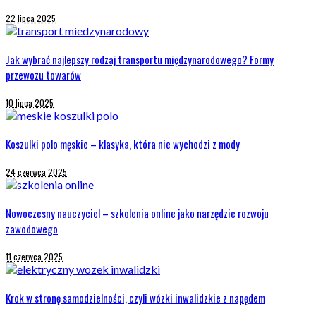
22 lipca 2025
Jak wybrać najlepszy rodzaj transportu międzynarodowego? Formy
przewozu towarów
10 lipca 2025
Koszulki polo męskie – klasyka, która nie wychodzi z mody
24 czerwca 2025
Nowoczesny nauczyciel – szkolenia online jako narzędzie rozwoju
zawodowego
11 czerwca 2025
Krok w stronę samodzielności, czyli wózki inwalidzkie z napędem