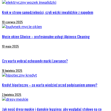
Krok w stronę samodzielności, czyli wózki inwalidzkie z napędem
10 czerwca 2025
Mycie okien Gliwice – profesjonalne usługi Alpineco Cleaning
10 maja 2025
Czy warto wybrać echosondy marki Lowrance?
16 kwietnia 2025
Kredyt hipoteczny – co warto wiedzieć przed podpisaniem umowy?
3 kwietnia 2025
Jak nosić dresy męskie i damskie legginsy, aby wyglądać stylowo na co