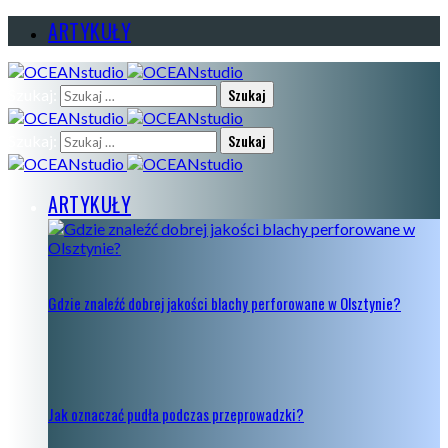
ARTYKUŁY
Szukaj:
Szukaj:
ARTYKUŁY
Gdzie znaleźć dobrej jakości blachy perforowane w Olsztynie?
Jak oznaczać pudła podczas przeprowadzki?