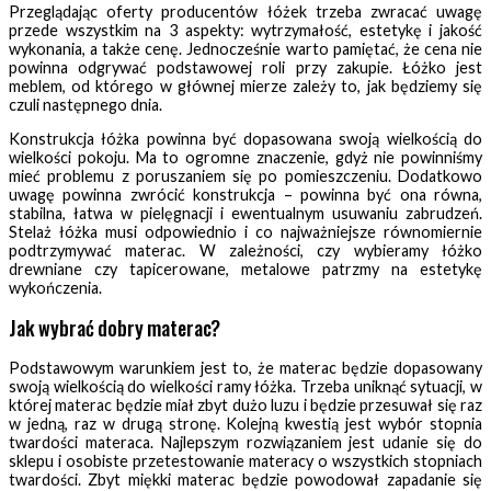
Przeglądając oferty producentów łóżek trzeba zwracać uwagę
przede wszystkim na 3 aspekty: wytrzymałość, estetykę i jakość
wykonania, a także cenę. Jednocześnie warto pamiętać, że cena nie
powinna odgrywać podstawowej roli przy zakupie. Łóżko jest
meblem, od którego w głównej mierze zależy to, jak będziemy się
czuli następnego dnia.
Konstrukcja łóżka powinna być dopasowana swoją wielkością do
wielkości pokoju. Ma to ogromne znaczenie, gdyż nie powinniśmy
mieć problemu z poruszaniem się po pomieszczeniu. Dodatkowo
uwagę powinna zwrócić konstrukcja – powinna być ona równa,
stabilna, łatwa w pielęgnacji i ewentualnym usuwaniu zabrudzeń.
Stelaż łóżka musi odpowiednio i co najważniejsze równomiernie
podtrzymywać materac. W zależności, czy wybieramy łóżko
drewniane czy tapicerowane, metalowe patrzmy na estetykę
wykończenia.
Jak wybrać dobry materac?
Podstawowym warunkiem jest to, że materac będzie dopasowany
swoją wielkością do wielkości ramy łóżka. Trzeba uniknąć sytuacji, w
której materac będzie miał zbyt dużo luzu i będzie przesuwał się raz
w jedną, raz w drugą stronę. Kolejną kwestią jest wybór stopnia
twardości materaca. Najlepszym rozwiązaniem jest udanie się do
sklepu i osobiste przetestowanie materacy o wszystkich stopniach
twardości. Zbyt miękki materac będzie powodował zapadanie się