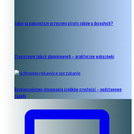
Jakie są najczęstsze przyczyny utraty zębów u dorosłych?
Czyszczenie żaluzji aluminiowych – praktyczne wskazówki
Bezpieczeństwo stosowania środków czystości – podstawowe
zasady