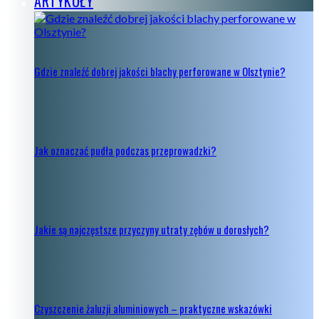
ARTYKUŁY
Gdzie znaleźć dobrej jakości blachy perforowane w Olsztynie?
Jak oznaczać pudła podczas przeprowadzki?
Jakie są najczęstsze przyczyny utraty zębów u dorosłych?
Czyszczenie żaluzji aluminiowych – praktyczne wskazówki