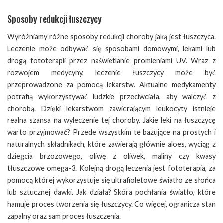
Sposoby redukcji łuszczycy
Wyróżniamy różne sposoby redukcji choroby jaką jest łuszczyca.
Leczenie może odbywać się sposobami domowymi, lekami lub
drogą fototerapii przez naświetlanie promieniami UV. Wraz z
rozwojem medycyny, leczenie łuszczycy może być
przeprowadzone za pomocą lekarstw. Aktualne medykamenty
potrafią wykorzystywać ludzkie przeciwciała, aby walczyć z
chorobą. Dzięki lekarstwom zawierającym leukocyty istnieje
realna szansa na wyleczenie tej choroby. Jakie leki na łuszczycę
warto przyjmować? Przede wszystkim te bazujące na prostych i
naturalnych składnikach, które zawierają głównie aloes, wyciąg z
dziegcia brzozowego, oliwę z oliwek, maliny czy kwasy
tłuszczowe omega-3. Kolejną drogą leczenia jest fototerapia, za
pomocą której wykorzystuje się ultrafioletowe światło ze słońca
lub sztucznej dawki. Jak działa? Skóra pochłania światło, które
hamuje proces tworzenia się łuszczycy. Co więcej, ogranicza stan
zapalny oraz sam proces łuszczenia.