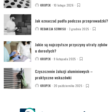
KROPEK
10 lutego 2026
POSTED
BY
Jak oznaczać pudła podczas przeprowadzki?
REDAKCJA SERWISU
3 grudnia 2025
POSTED
BY
Jakie są najczęstsze przyczyny utraty zębów
u dorosłych?
KROPEK
9 listopada 2025
POSTED
BY
Czyszczenie żaluzji aluminiowych –
praktyczne wskazówki
KROPEK
20 października 2025
POSTED
BY