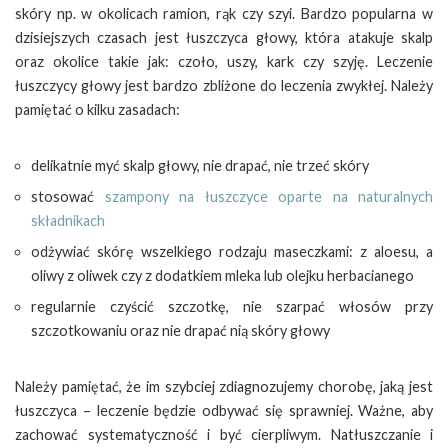
skóry np. w okolicach ramion, rąk czy szyi. Bardzo popularna w
dzisiejszych czasach jest łuszczyca głowy, która atakuje skalp
oraz okolice takie jak: czoło, uszy, kark czy szyję. Leczenie
łuszczycy głowy jest bardzo zbliżone do leczenia zwykłej. Należy
pamiętać o kilku zasadach:
delikatnie myć skalp głowy, nie drapać, nie trzeć skóry
stosować
szampony na łuszczyce oparte na naturalnych
składnikach
odżywiać skórę wszelkiego rodzaju maseczkami: z aloesu, a
oliwy z oliwek czy z dodatkiem mleka lub olejku herbacianego
regularnie czyścić szczotkę, nie szarpać włosów przy
szczotkowaniu oraz nie drapać nią skóry głowy
Należy pamiętać, że im szybciej zdiagnozujemy chorobę, jaką jest
łuszczyca – leczenie będzie odbywać się sprawniej. Ważne, aby
zachować systematyczność i być cierpliwym. Natłuszczanie i