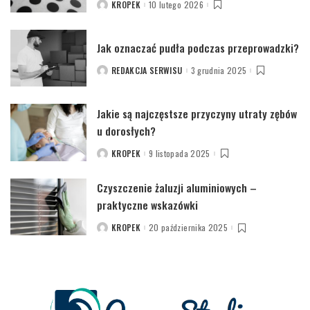
KROPEK
10 lutego 2026
POSTED
BY
Jak oznaczać pudła podczas przeprowadzki?
REDAKCJA SERWISU
3 grudnia 2025
POSTED
BY
Jakie są najczęstsze przyczyny utraty zębów
u dorosłych?
KROPEK
9 listopada 2025
POSTED
BY
Czyszczenie żaluzji aluminiowych –
praktyczne wskazówki
KROPEK
20 października 2025
POSTED
BY