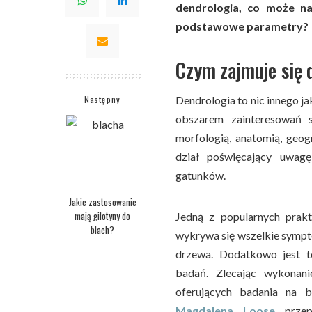
dendrologia, co może na
podstawowe parametry?
Czym zajmuje się 
Następny
Dendrologia to nic innego j
obszarem zainteresowań 
morfologią, anatomią, geog
dział poświęcający uwag
gatunków.
Jakie zastosowanie
mają gilotyny do
Jedną z popularnych prakty
blach?
wykrywa się wszelkie sympt
drzewa. Dodatkowo jest t
badań. Zlecając wykonani
oferujących badania na b
Magdalena Loose
prze