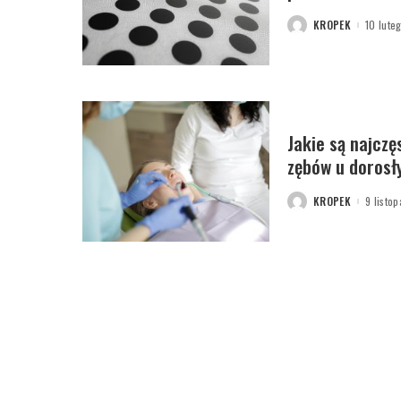
KROPEK
10 lute
POSTED
BY
Jakie są najczę
zębów u dorosł
KROPEK
9 listo
POSTED
BY