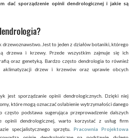
m dać sporządzenie opinii dendrologicznej i jakie są
dendrologia?
ak drzewoznawstwo. Jest to jeden z działów botaniki, którego
są drzewa i krzewy. Przede wszystkim zajmuje się ich
rafią oraz genetyką. Bardzo często dendrologia to również
ę aklimatyzacji drzew i krzewów oraz uprawie obcych
k jest sporządzanie opinii dendrologicznych. Dzięki niej
omy, które mogą oznaczać osłabienie wytrzymałości danego
o często podstawa sugerująca przeprowadzenie dalszych
e opinii dendrologicznej, warto korzystać z usług firm
azie specjalistycznego sprzętu.
Pracownia Projektowa
prowadza opinie dendrologiczne na podstawie dużego