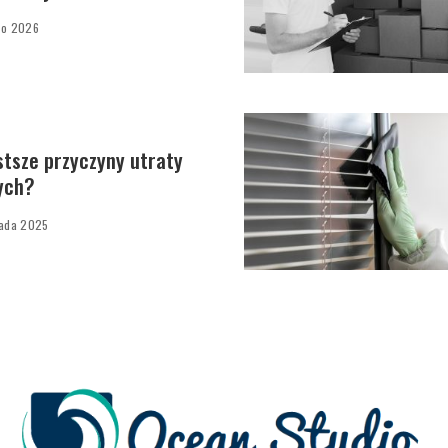
go 2026
stsze przyczyny utraty
ych?
pada 2025