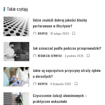
Także czytają
Gdzie znaleźć dobrej jakości blachy
perforowane w Olsztynie?
KROPEK
10 lutego 2026
POSTED
BY
Jak oznaczać pudła podczas przeprowadzki?
REDAKCJA SERWISU
3 grudnia 2025
POSTED
BY
Jakie są najczęstsze przyczyny utraty zębów
u dorosłych?
KROPEK
9 listopada 2025
POSTED
BY
Czyszczenie żaluzji aluminiowych –
praktyczne wskazówki