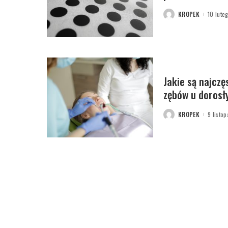
KROPEK
10 lute
POSTED
BY
Jakie są najczę
zębów u dorosł
KROPEK
9 listo
POSTED
BY