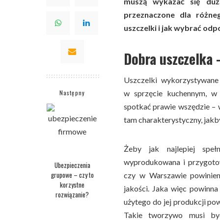
muszą wykazać się dużą
przeznaczone dla różne
uszczelki i jak wybrać o
Dobra uszczelka –
Uszczelki wykorzystywane
Następny
w sprzęcie kuchennym, w 
spotkać prawie wszędzie – 
tam charakterystyczny, jak
Żeby jak najlepiej speł
wyprodukowana i przygoto
Ubezpieczenia
grupowe – czy to
czy w Warszawie powinien
korzystne
jakości. Jaka więc powinn
rozwiązanie?
użytego do jej produkcji po
Takie tworzywo musi być