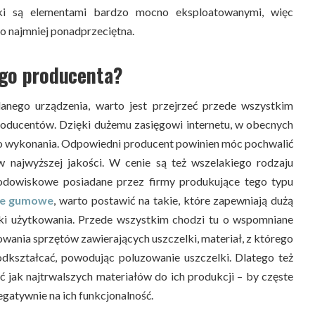
lki są elementami bardzo mocno eksploatowanymi, więc
o najmniej ponadprzeciętna.
ego producenta?
anego urządzenia, warto jest przejrzeć przede wszystkim
roducentów. Dzięki dużemu zasięgowi internetu, w obecnych
 do wykonania. Odpowiedni producent powinien móc pochwalić
w najwyższej jakości. W cenie są też wszelakiego rodzaju
środowiskowe posiadane przez firmy produkujące tego typu
ile gumowe
, warto postawić na takie, które zapewniają dużą
ki użytkowania. Przede wszystkim chodzi tu o wspomniane
wania sprzętów zawierających uszczelki, materiał, z którego
odkształcać, powodując poluzowanie uszczelki. Dlatego też
ać jak najtrwalszych materiałów do ich produkcji – by częste
gatywnie na ich funkcjonalność.