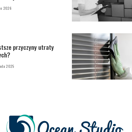
go 2026
stsze przyczyny utraty
ych?
pada 2025