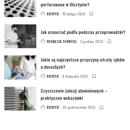
perforowane w Olsztynie?
KROPEK
10 lutego 2026
POSTED
BY
Jak oznaczać pudła podczas przeprowadzki?
REDAKCJA SERWISU
3 grudnia 2025
POSTED
BY
Jakie są najczęstsze przyczyny utraty zębów
u dorosłych?
KROPEK
9 listopada 2025
POSTED
BY
Czyszczenie żaluzji aluminiowych –
praktyczne wskazówki
KROPEK
20 października 2025
POSTED
BY