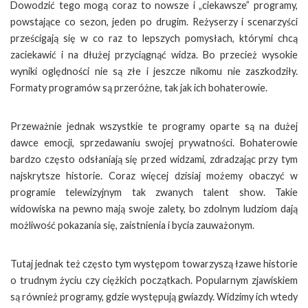
Dowodzić tego mogą coraz to nowsze i „ciekawsze” programy,
powstające co sezon, jeden po drugim. Reżyserzy i scenarzyści
prześcigają się w co raz to lepszych pomysłach, którymi chcą
zaciekawić i na dłużej przyciągnąć widza. Bo przecież wysokie
wyniki oględności nie są złe i jeszcze nikomu nie zaszkodziły.
Formaty programów są przeróżne, tak jak ich bohaterowie.
Przeważnie jednak wszystkie te programy oparte są na dużej
dawce emocji, sprzedawaniu swojej prywatności. Bohaterowie
bardzo często odsłaniają się przed widzami, zdradzając przy tym
najskrytsze historie. Coraz więcej dzisiaj możemy obaczyć w
programie telewizyjnym tak zwanych talent show. Takie
widowiska na pewno mają swoje zalety, bo zdolnym ludziom dają
możliwość pokazania się, zaistnienia i bycia zauważonym.
Tutaj jednak też często tym występom towarzyszą łzawe historie
o trudnym życiu czy ciężkich początkach. Popularnym zjawiskiem
są również programy, gdzie występują gwiazdy. Widzimy ich wtedy