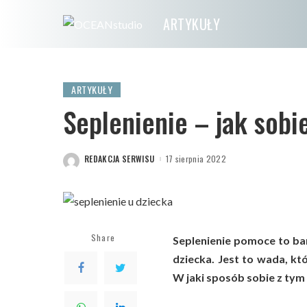
ARTYKUŁY
ARTYKUŁY
Seplenienie – jak sobi
REDAKCJA SERWISU
17 sierpnia 2022
POSTED
BY
Share
Seplenienie pomoce to ba
dziecka. Jest to wada, k
W jaki sposób sobie z tym