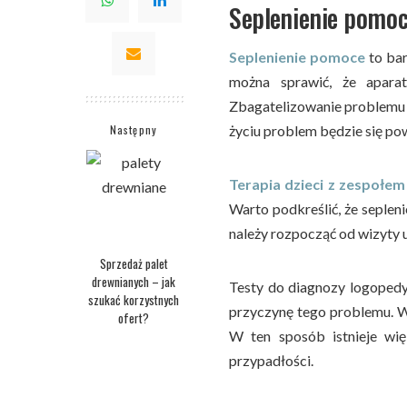
Seplenienie pomoc
Seplenienie pomoce
to ba
można sprawić, że apara
Zbagatelizowanie problemu 
Następny
życiu problem będzie się pow
Terapia dzieci z zespołe
Warto podkreślić, że seple
należy rozpocząć od wizyty u
Sprzedaż palet
drewnianych – jak
Testy do diagnozy logopedy
szukać korzystnych
przyczynę tego problemu. Wa
ofert?
W ten sposób istnieje wi
przypadłości.