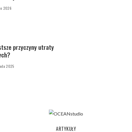
go 2026
stsze przyczyny utraty
ych?
pada 2025
ARTYKUŁY