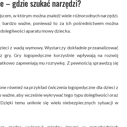
e – gdzie szukać narzędzi?
jscem, w którym można znaleźć wiele różnorodnych narzędzi.
ą bardzo ważne, ponieważ to za ich pośrednictwem można
 dolegliwości aparatu mowy dziecka.
dzieci z wadą wymowy. Wystarczy dokładnie przeanalizować
az gry. Gry logopedyczne korzystnie wpływają na rozwój
atkowo zapewniają mu rozrywkę. Z pewnością sprawdzą się
ne również na przykład ćwiczenia logopedyczne dla dzieci z
o ważne, aby wcześnie wykrywać tego typu dolegliwości oraz
Dzięki temu uniknie się wielu niebezpiecznych sytuacji w
tórą można wyleczyć między innymi w przychodniach