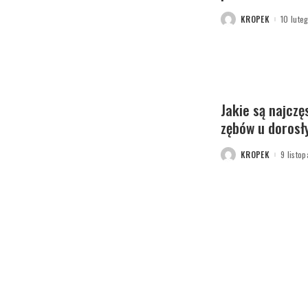
KROPEK
10 lute
POSTED
BY
Jakie są najczę
zębów u dorosł
KROPEK
9 listo
POSTED
BY