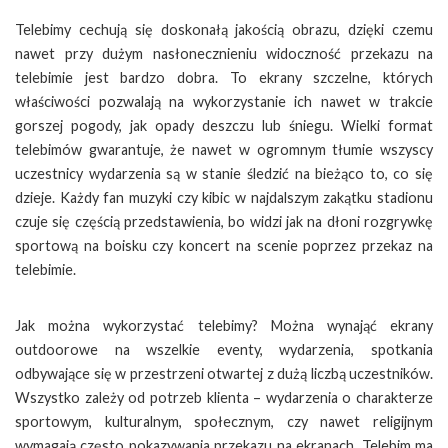
Telebimy cechują się doskonałą jakością obrazu, dzięki czemu
nawet przy dużym nasłonecznieniu widoczność przekazu na
telebimie jest bardzo dobra. To ekrany szczelne, których
właściwości pozwalają na wykorzystanie ich nawet w trakcie
gorszej pogody, jak opady deszczu lub śniegu. Wielki format
telebimów gwarantuje, że nawet w ogromnym tłumie wszyscy
uczestnicy wydarzenia są w stanie śledzić na bieżąco to, co się
dzieje. Każdy fan muzyki czy kibic w najdalszym zakątku stadionu
czuje się częścią przedstawienia, bo widzi jak na dłoni rozgrywkę
sportową na boisku czy koncert na scenie poprzez przekaz na
telebimie.
Jak można wykorzystać telebimy? Można wynająć ekrany
outdoorowe na wszelkie eventy, wydarzenia, spotkania
odbywające się w przestrzeni otwartej z dużą liczbą uczestników.
Wszystko zależy od potrzeb klienta – wydarzenia o charakterze
sportowym, kulturalnym, społecznym, czy nawet religijnym
wymagają często pokazywania przekazu na ekranach. Telebim ma