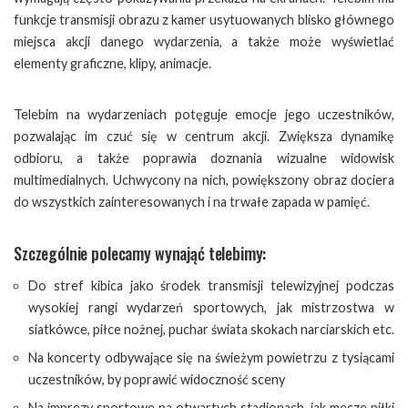
funkcje transmisji obrazu z kamer usytuowanych blisko głównego
miejsca akcji danego wydarzenia, a także może wyświetlać
elementy graficzne, klipy, animacje.
Telebim na wydarzeniach potęguje emocje jego uczestników,
pozwalając im czuć się w centrum akcji. Zwiększa dynamikę
odbioru, a także poprawia doznania wizualne widowisk
multimedialnych. Uchwycony na nich, powiększony obraz dociera
do wszystkich zainteresowanych i na trwałe zapada w pamięć.
Szczególnie polecamy wynająć telebimy:
Do stref kibica jako środek transmisji telewizyjnej podczas
wysokiej rangi wydarzeń sportowych, jak mistrzostwa w
siatkówce, piłce nożnej, puchar świata skokach narciarskich etc.
Na koncerty odbywające się na świeżym powietrzu z tysiącami
uczestników, by poprawić widoczność sceny
Na imprezy sportowe na otwartych stadionach, jak mecze piłki