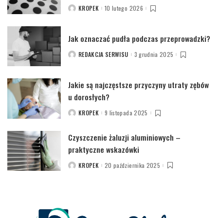
KROPEK
10 lutego 2026
POSTED
BY
Jak oznaczać pudła podczas przeprowadzki?
REDAKCJA SERWISU
3 grudnia 2025
POSTED
BY
Jakie są najczęstsze przyczyny utraty zębów
u dorosłych?
KROPEK
9 listopada 2025
POSTED
BY
Czyszczenie żaluzji aluminiowych –
praktyczne wskazówki
KROPEK
20 października 2025
POSTED
BY