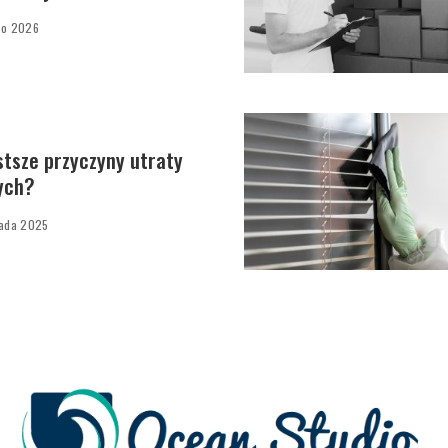
go 2026
stsze przyczyny utraty
ych?
pada 2025