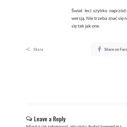
Świat leci szybko naprzód.
wersją. Nie trzeba znać się 
się tak jak one.
Share
Share on Fa
Leave a Reply
Musisz się
zalogować
, aby móc dodać komentarz.