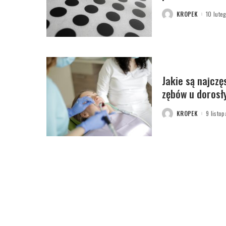
KROPEK
10 lute
POSTED
BY
Jakie są najczę
zębów u dorosł
KROPEK
9 listo
POSTED
BY