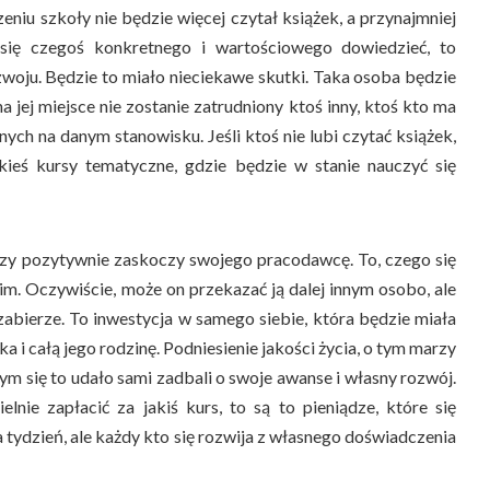
zeniu szkoły nie będzie więcej czytał książek, a przynajmniej
 się czegoś konkretnego i wartościowego dowiedzieć, to
woju. Będzie to miało nieciekawe skutki. Taka osoba będzie
na jej miejsce nie zostanie zatrudniony ktoś inny, ktoś kto ma
ych na danym stanowisku. Jeśli ktoś nie lubi czytać książek,
kieś kursy tematyczne, gdzie będzie w stanie nauczyć się
zy pozytywnie zaskoczy swojego pracodawcę. To, czego się
nim. Oczywiście, może on przekazać ją dalej innym osobo, ale
 zabierze. To inwestycja w samego siebie, która będzie miała
 i całą jego rodzinę. Podniesienie jakości życia, o tym marzy
ym się to udało sami zadbali o swoje awanse i własny rozwój.
lnie zapłacić za jakiś kurs, to są to pieniądze, które się
za tydzień, ale każdy kto się rozwija z własnego doświadczenia