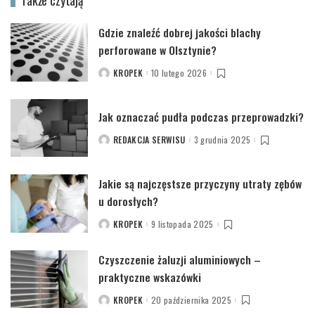
Także czytają
Gdzie znaleźć dobrej jakości blachy
perforowane w Olsztynie?
KROPEK
10 lutego 2026
POSTED
BY
Jak oznaczać pudła podczas przeprowadzki?
REDAKCJA SERWISU
3 grudnia 2025
POSTED
BY
Jakie są najczęstsze przyczyny utraty zębów
u dorosłych?
KROPEK
9 listopada 2025
POSTED
BY
Czyszczenie żaluzji aluminiowych –
praktyczne wskazówki
KROPEK
20 października 2025
POSTED
BY