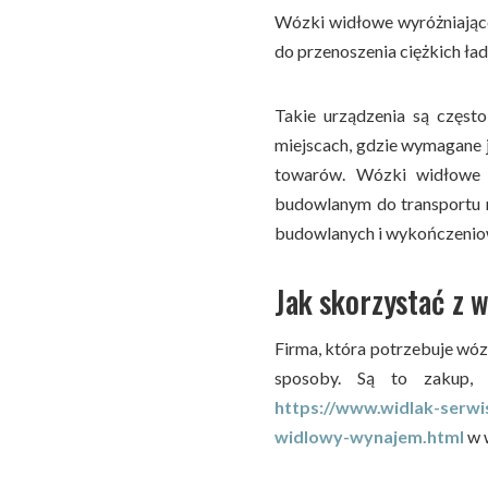
Wózki widłowe wyróżniając
do przenoszenia ciężkich ład
Takie urządzenia są częst
miejscach, gdzie wymagane j
towarów. Wózki widłowe 
budowlanym do transportu 
budowlanych i wykończenio
Jak skorzystać z
Firma, która potrzebuje wó
sposoby. Są to zakup,
https://www.widlak-serw
widlowy-wynajem.html
w 