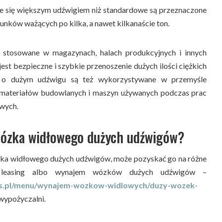
e się większym udźwigiem niż standardowe są przeznaczone
unków ważących po kilka, a nawet kilkanaście ton.
o stosowane w magazynach, halach produkcyjnych i innych
est bezpieczne i szybkie przenoszenie dużych ilości ciężkich
o dużym udźwigu są też wykorzystywane w przemyśle
materiałów budowlanych i maszyn używanych podczas prac
wych.
 wózka widłowego dużych udźwigów?
zka widłowego dużych udźwigów, może pozyskać go na różne
 leasing albo wynajem wózków dużych udźwigów –
is.pl/menu/wynajem-wozkow-widlowych/duzy-wozek-
wypożyczalni.