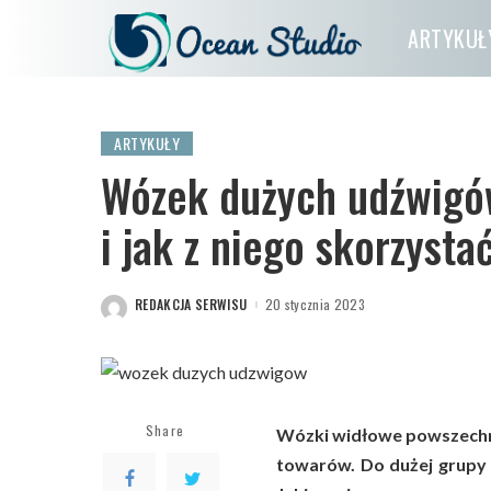
ARTYKUŁ
ARTYKUŁY
Wózek dużych udźwigów
i jak z niego skorzysta
REDAKCJA SERWISU
20 stycznia 2023
POSTED
BY
Share
Wózki widłowe powszechni
towarów. Do dużej grupy 