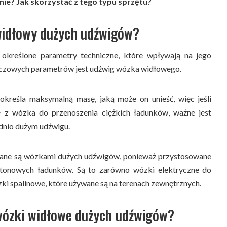
nie? Jak skorzystać z tego typu sprzętu?
widłowy dużych udźwigów?
kreślone parametry techniczne, które wpływają na jego
uczowych parametrów jest udźwig wózka widłowego.
reśla maksymalną masę, jaką może on unieść, więc jeśli
ie z wózka do przenoszenia ciężkich ładunków, ważne jest
dnio dużym udźwigu.
ane są wózkami dużych udźwigów, ponieważ przystosowane
otonowych ładunków. Są to zarówno wózki elektryczne do
zki spalinowe, które używane są na terenach zewnętrznych.
 wózki widłowe dużych udźwigów?