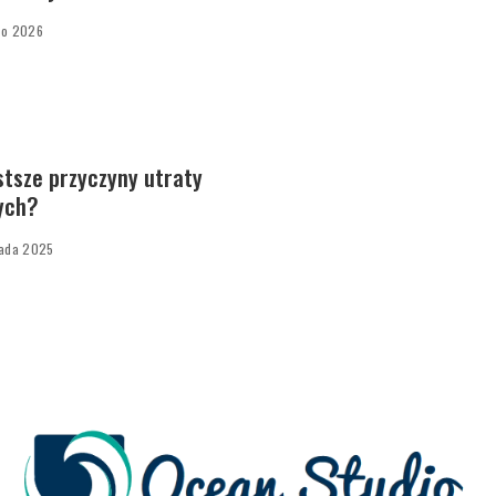
go 2026
stsze przyczyny utraty
ych?
pada 2025