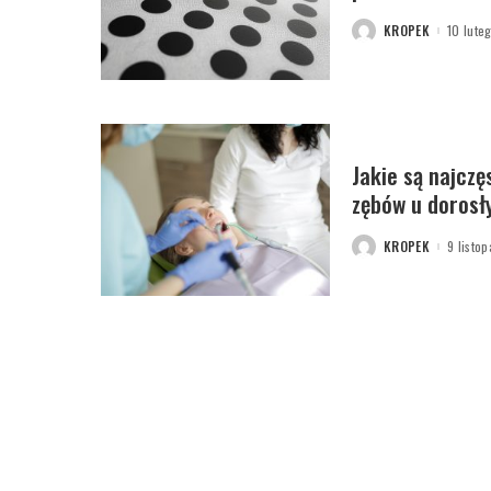
KROPEK
10 lute
POSTED
BY
Jakie są najczę
zębów u dorosł
KROPEK
9 listo
POSTED
BY