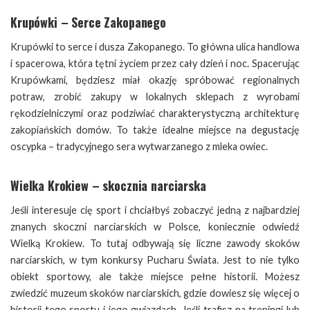
Krupówki – Serce Zakopanego
Krupówki to serce i dusza Zakopanego. To główna ulica handlowa
i spacerowa, która tętni życiem przez cały dzień i noc. Spacerując
Krupówkami, będziesz miał okazję spróbować regionalnych
potraw, zrobić zakupy w lokalnych sklepach z wyrobami
rękodzielniczymi oraz podziwiać charakterystyczną architekturę
zakopiańskich domów. To także idealne miejsce na degustację
oscypka – tradycyjnego sera wytwarzanego z mleka owiec.
Wielka Krokiew – skocznia narciarska
Jeśli interesuje cię sport i chciałbyś zobaczyć jedną z najbardziej
znanych skoczni narciarskich w Polsce, koniecznie odwiedź
Wielką Krokiew. To tutaj odbywają się liczne zawody skoków
narciarskich, w tym konkursy Pucharu Świata. Jest to nie tylko
obiekt sportowy, ale także miejsce pełne historii. Możesz
zwiedzić muzeum skoków narciarskich, gdzie dowiesz się więcej o
historii tego sportu i jego gwiazdach. Jeśli trafisz na treningi lub