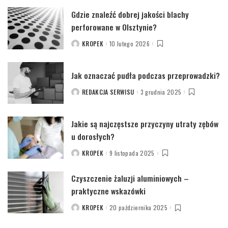
Gdzie znaleźć dobrej jakości blachy
perforowane w Olsztynie?
KROPEK
10 lutego 2026
POSTED
BY
Jak oznaczać pudła podczas przeprowadzki?
REDAKCJA SERWISU
3 grudnia 2025
POSTED
BY
Jakie są najczęstsze przyczyny utraty zębów
u dorosłych?
KROPEK
9 listopada 2025
POSTED
BY
Czyszczenie żaluzji aluminiowych –
praktyczne wskazówki
KROPEK
20 października 2025
POSTED
BY