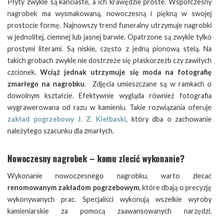
Płyty zwykle są kanciaste, a ich krawędzie proste. Współczesny
nagrobek ma wysmakowaną, nowoczesną i piękną w swojej
prostocie formę. Najnowszy trend funeralny utrzymuje nagrobki
w jednolitej, ciemnej lub jasnej barwie. Opatrzone są zwykle tylko
prostymi literami. Są niskie, często z jedną pionową stelą. Na
takich grobach zwykle nie dostrzeże się płaskorzeźb czy zawiłych
czcionek.
Wciąż jednak utrzymuje się moda na fotografię
zmarłego na nagrobku
. Zdjęcia umieszczane są w ramkach o
dowolnym kształcie. Efektywnie wygląda również fotografia
wygrawerowana od razu w kamieniu. Takie rozwiązania oferuje
zakład pogrzebowy J. Z. Kiełbaski
, który dba o zachowanie
należytego szacunku dla zmarłych.
Nowoczesny nagrobek – komu zlecić wykonanie?
Wykonanie nowoczesnego nagrobku, warto zlecać
renomowanym zakładom pogrzebowym
, które dbają o precyzję
wykonywanych prac. Specjaliści wykonują wszelkie wyroby
kamieniarskie za pomocą zaawansowanych narzędzi.