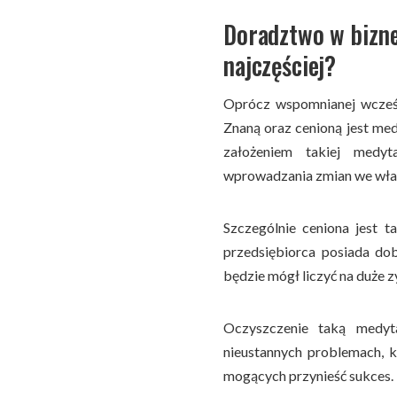
Doradztwo w bizne
najczęściej?
Oprócz wspomnianej wcześni
Znaną oraz cenioną jest m
założeniem takiej medyt
wprowadzania zmian we wła
Szczególnie ceniona jest t
przedsiębiorca posiada do
będzie mógł liczyć na duże zy
Oczyszczenie taką medyt
nieustannych problemach, k
mogących przynieść sukces.