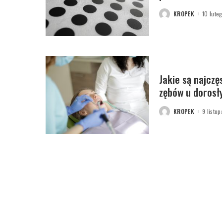
KROPEK
10 lute
POSTED
BY
Jakie są najczę
zębów u dorosł
KROPEK
9 listo
POSTED
BY