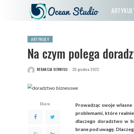
ARTYKUŁ
ARTYKUŁY
Na czym polega doradz
REDAKCJA SERWISU
20 grudnia 2022
POSTED
BY
Share
Prowadząc swoje własne 
problemami, które realni
dlaczego doradztwo w bi
brane pod uwagę. Dlacze