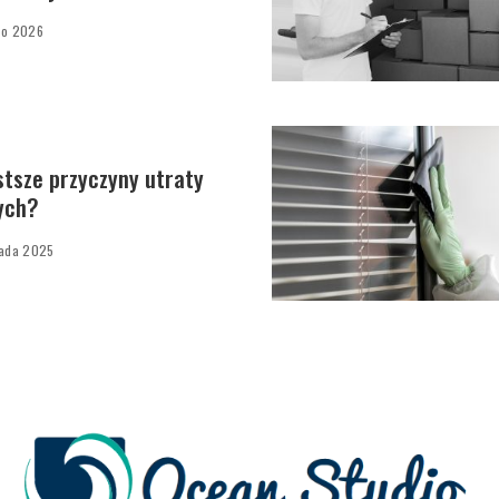
go 2026
stsze przyczyny utraty
ych?
pada 2025