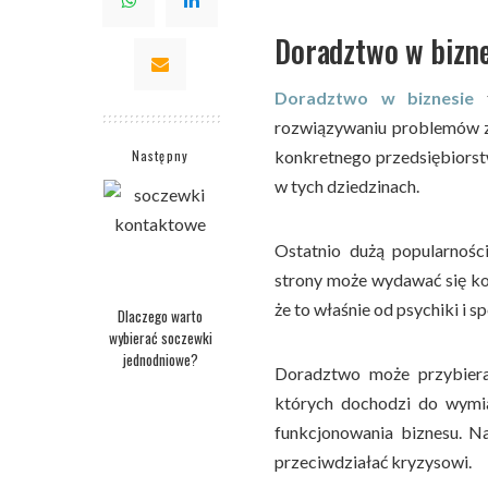
Doradztwo w bizne
Doradztwo w biznesie
t
rozwiązywaniu problemów z 
Następny
konkretnego przedsiębiorst
w tych dziedzinach.
Ostatnio dużą popularnośc
strony może wydawać się kon
że to właśnie od psychiki i 
Dlaczego warto
wybierać soczewki
jednodniowe?
Doradztwo może przybier
których dochodzi do wymia
funkcjonowania biznesu. N
przeciwdziałać kryzysowi.