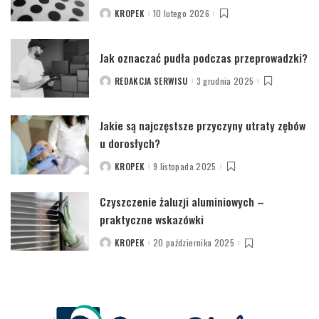
KROPEK
10 lutego 2026
POSTED
BY
Jak oznaczać pudła podczas przeprowadzki?
REDAKCJA SERWISU
3 grudnia 2025
POSTED
BY
Jakie są najczęstsze przyczyny utraty zębów
u dorosłych?
KROPEK
9 listopada 2025
POSTED
BY
Czyszczenie żaluzji aluminiowych –
praktyczne wskazówki
KROPEK
20 października 2025
POSTED
BY