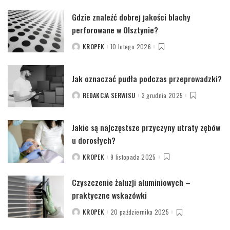
Gdzie znaleźć dobrej jakości blachy
perforowane w Olsztynie?
KROPEK
10 lutego 2026
POSTED
BY
Jak oznaczać pudła podczas przeprowadzki?
REDAKCJA SERWISU
3 grudnia 2025
POSTED
BY
Jakie są najczęstsze przyczyny utraty zębów
u dorosłych?
KROPEK
9 listopada 2025
POSTED
BY
Czyszczenie żaluzji aluminiowych –
praktyczne wskazówki
KROPEK
20 października 2025
POSTED
BY