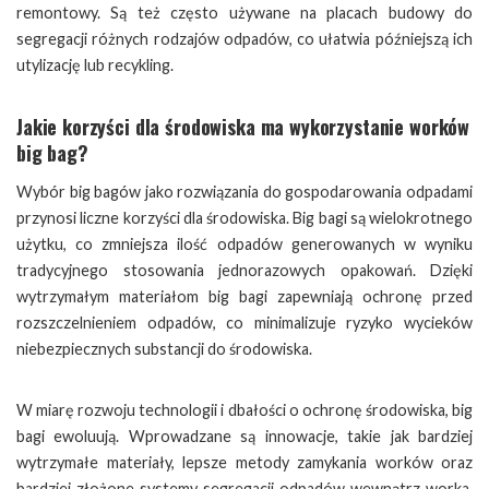
remontowy. Są też często używane na placach budowy do
segregacji różnych rodzajów odpadów, co ułatwia późniejszą ich
utylizację lub recykling.
Jakie korzyści dla środowiska ma wykorzystanie worków
big bag?
Wybór big bagów jako rozwiązania do gospodarowania odpadami
przynosi liczne korzyści dla środowiska. Big bagi są wielokrotnego
użytku, co zmniejsza ilość odpadów generowanych w wyniku
tradycyjnego stosowania jednorazowych opakowań. Dzięki
wytrzymałym materiałom big bagi zapewniają ochronę przed
rozszczelnieniem odpadów, co minimalizuje ryzyko wycieków
niebezpiecznych substancji do środowiska.
W miarę rozwoju technologii i dbałości o ochronę środowiska, big
bagi ewoluują. Wprowadzane są innowacje, takie jak bardziej
wytrzymałe materiały, lepsze metody zamykania worków oraz
bardziej złożone systemy segregacji odpadów wewnątrz worka.