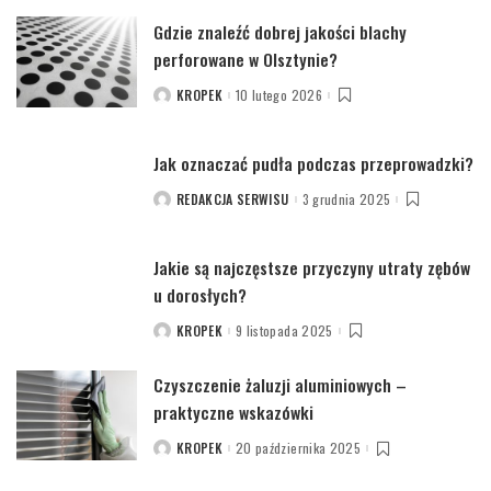
Gdzie znaleźć dobrej jakości blachy
perforowane w Olsztynie?
KROPEK
10 lutego 2026
POSTED
BY
Jak oznaczać pudła podczas przeprowadzki?
REDAKCJA SERWISU
3 grudnia 2025
POSTED
BY
Jakie są najczęstsze przyczyny utraty zębów
u dorosłych?
KROPEK
9 listopada 2025
POSTED
BY
Czyszczenie żaluzji aluminiowych –
praktyczne wskazówki
KROPEK
20 października 2025
POSTED
BY