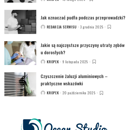
POSTED
BY
Jak oznaczać pudła podczas przeprowadzki?
REDAKCJA SERWISU
3 grudnia 2025
POSTED
BY
Jakie są najczęstsze przyczyny utraty zębów
u dorosłych?
KROPEK
9 listopada 2025
POSTED
BY
Czyszczenie żaluzji aluminiowych –
praktyczne wskazówki
KROPEK
20 października 2025
POSTED
BY