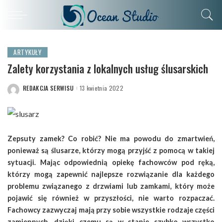
ARTYKUŁY
Zalety korzystania z lokalnych usług ślusarskich
REDAKCJA SERWISU
13 kwietnia 2022
POSTED
BY
Zepsuty zamek? Co robić? Nie ma powodu do zmartwień,
ponieważ są ślusarze, którzy mogą przyjść z pomocą w takiej
sytuacji. Mając odpowiednią opiekę fachowców pod ręką,
którzy mogą zapewnić najlepsze rozwiązanie dla każdego
problemu związanego z drzwiami lub zamkami, który może
pojawić się również w przyszłości, nie warto rozpaczać.
Fachowcy zazwyczaj mają przy sobie wszystkie rodzaje części
zamiennych, dzięki czemu są w stanie szybko wszystko